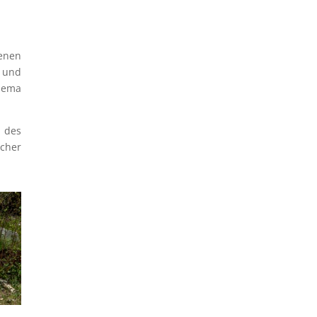
denen
f und
Thema
 des
icher