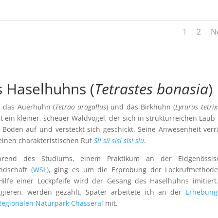
1
2
N
 Haselhuhns (
Tetrastes bonasia
)
e das Auerhuhn (
Tetrao urogallus
) und das Birkhuhn (
Lyrurus tetrix
t ein kleiner, scheuer Waldvogel, der sich in strukturreichen Laub
m Boden auf und versteckt sich geschickt. Seine Anwesenheit verr
einen charakteristischen Ruf
Sii sii sisi sisi siu
.
hrend des Studiums, einem Praktikum an der Eidgenössis
andschaft
(WSL)
, ging es um die Erprobung der Lockrufmethode
ilfe einer Lockpfeife wird der Gesang des Haselhuhns imitiert
agieren, werden gezählt. Später arbeitete ich an der
Erhebung
Regionalen Naturpark Chasseral
mit.