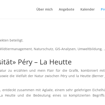
Über mich
Angebote
Kalender
Pr
kten beteiligt.
ildtiermanagement, Naturschutz, GIS-Analysen, Umweltbildung, 
ität» Péry – La Heutte
tur zu erzählen und mein Flair für die Grafik, kombiniert mi
 sowie die Vielfalt der Natur zwischen Péry und la Heutte (Berner 
, entdeckt zusammen mit Aglaée, einem sehr gelehrigen Eichelh
La Heutte und die Bedeutung eines so komplizierten Begriffs