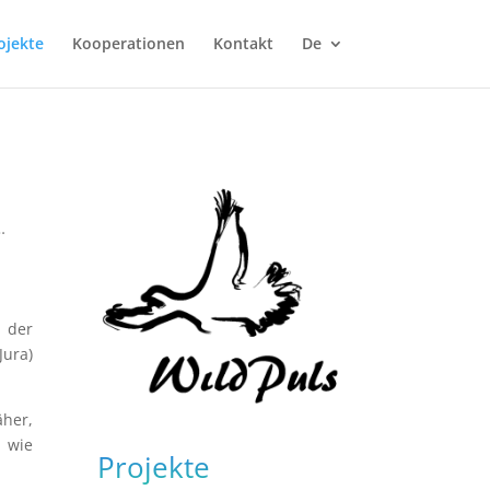
ojekte
Kooperationen
Kontakt
De
…
t der
Jura)
äher,
 wie
Projekte