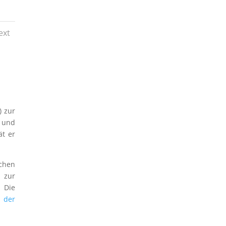
ext
) zur
- und
ät er
chen
 zur
. Die
 der