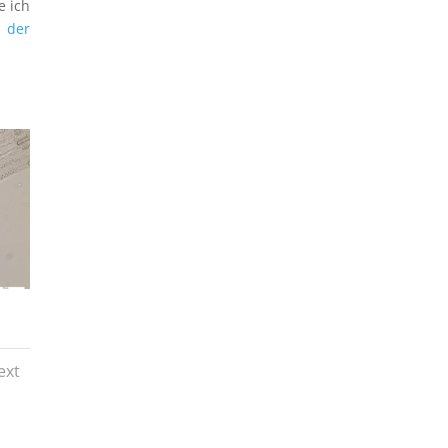
e ich
n der
ext